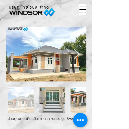
บริษัท ไทยไวนิล จำกัด
บ้านคุณทรงเกียรติ นาคนาค จ.แพร่ รุ่น Smart Basic