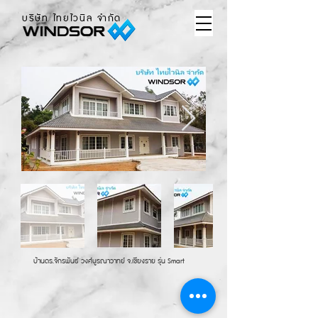
บริษัท ไทยไวนิล จำกัด
บ้านดร.จักรพันธ์ วงศ์บูรณาวาทย์ จ.เชียงราย รุ่น Smart