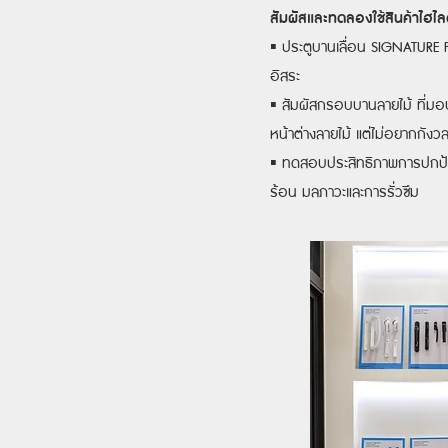
สัมผัสและทดลองใช้สินค้าไฮไ
▪️ ประตูบานเลื่อน SIGNATURE 
อิสระ
▪️ สัมผัสกรอบบานลายไม้ ที่มอ
หน้าต่างลายไม้ แต่ไม่อยากกังว
▪️ ทดสอบประสิทธิภาพการปกป้อ
ร้อน มลภาวะและการรั่วซึม