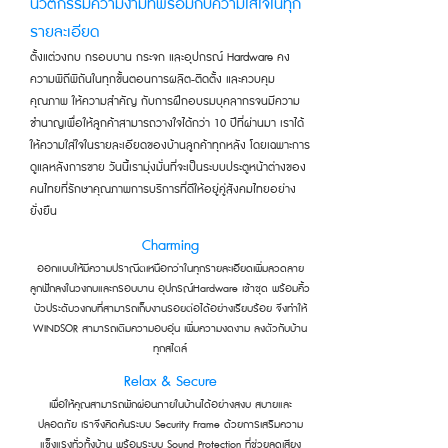
นวัตกรรมความงามที่พร้อมกับความใส่ใจในทุก
รายละเอียด
ตั้งแต่วงกบ กรอบบาน กระจก และอุปกรณ์ Hardware คง
ความพิถีพิถันในทุกขั้นตอนการผลิต-ติดตั้ง และควบคุม
คุณภาพ ให้ความสำคัญ กับการฝึกอบรมบุคลากรจนมีความ
ชำนาญเพื่อให้ลูกค้าสามารถวางใจได้กว่า 10 ปีที่ผ่านมา เราได้
ให้ความใส่ใจในรายละเอียดของบ้านลูกค้าทุกหลัง โดยเฉพาะการ
ดูแลหลังการขาย วันนี้เรามุ่งมั่นที่จะเป็นระบบประตูหน้าต่างของ
คนไทยที่รักษาคุณภาพการบริการที่ดีให้อยู่คู่สังคมไทยอย่าง
ยั่งยืน
Charming
ออกแบบให้มีความปราณีตเหนือกว่าในทุกรายละเอียดเพิ่มลวดลาย
ลูกฟักลงในวงกบและกรอบบาน อุปกรณ์Hardware เข้าชุด พร้อมคิ้ว
บัวประดับวงกบที่สามารถเก็บงานรอยต่อได้อย่างเรียบร้อย จึงทำให้
WINDSOR สามารถเติมความอบอุ่น เพิ่มความงดงาม ลงตัวกับบ้าน
ทุกสไตล์
Relax & Secure
เพื่อให้คุณสามารถพักผ่อนภายในบ้านได้อย่างสงบ สบายและ
ปลอดภัย เราจึงคิดค้นระบบ Security Frame ด้วยการเสริมความ
แข็งแรงทั่วทั้งบ้าน พร้อมระบบ Sound Protection ที่ช่วยลดเสียง