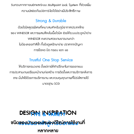
รบกวนจากภายนอกและระบบ Multipoint Lock System ที่ช่วยเพิ่ม
ความปลอดภัยต่อการงัดได้อย่างมีประสิทธิภาพ
Strong & Durable
ด้วยไวนิลสูตรพิเศษที่เหมาะสมสำหรับภูมิอากาศประเทศไทย
ของ WINDSOR และการผสมสีลงในเนื้อไวนิล ช่วยให้ระบบประตูหน้าต่าง
WINDSOR คงความสวยงามยาวนานกว่า
ไม่ต้องคอยทำสีซ้ำ ทั้งยังดูแลรักษาง่าย ปราศจากปัญหา
การยืดหด บิด กรอบ แตก งอ
Trustful One Stop Service
ให้บริการครบวงจร ตั้งแต่การให้คำปรึกษาในการออกแบบ
การประสานงานเตรียมหน้างานก่อสร้าง การติดตั้งและการบริการหลังการ
ขาย มั่นใจได้ด้วยการบริหารงาน และควบคุมคุณภาพที่โปร่งใสภายใต้
มาตรฐาน SCG
DESIGN INSPIRATION
TYPE & VARIETY
ชนิดของบานตอบสนองดีไซน์การใช้งานที่
แรงบันดาลใจสู่การออกแบบ
หลากหลาย