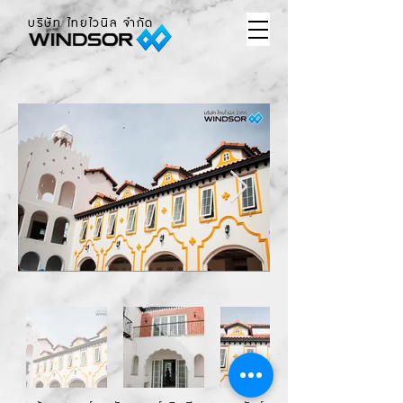
บริษัท ไทยไวนิล จำกัด