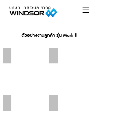
บริษัท ไทยไวนิล จำกัด
ตัวอย่างงานลูกค้า รุ่น Mark ll
โครงการ costword (หมู่บ้านอังกฤษ)
ผู้บริหาร บริษัท นครกิโล เซ็นเตอร์ จำกัด
คุณกรรณิกา​ มิ่งขวัญ จังหวัดแพร่
คุณอภิชาติและคุณบุษกร