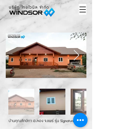
บริษัท ไทยไวนิล จำกัด
บ้านคุณลักษิกา อ.ลอง จ.แพร่ รุ่น Signature สีขาว